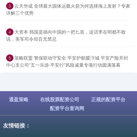
​云天华成 全球最大固体运载火箭为何选择海上发射？专家
3
详解三个优势
​大资本 韩国是插向中国的一把匕首，这话李在明都不敢
4
说，美军司令却百无禁忌
​策略联盟 警保联动守安全 平安护航暖汴城 平安产险开封
5
中心支公司“五一乐游·平安行”风险减量专项行动圆满落幕
通盈策略
在线股票配资公司
正规的配资平台
配资平台查询网
友情链接：