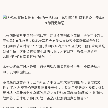
【韩国是插向中国的一把匕首，这话李在明都不敢说，美军司令却百
无禁忌】5月26日，驻韩美军司令布伦森在做客美军陆军战争学院主
办的播客节目时称：“当他们从中国东海岸向外望去时，他们看到的是
朝鲜半岛，这把匕首插在亚洲的心脏，还有日本，就像一道盾牌，可
以阻挡他们向南海扩张的野心。”
布伦森还称可以将导弹、通信网络和指挥系统整合到一个网状结构
中，以向中国施压。
布伦森的这番评论，立马引起了中国驻韩大使馆的批评，使馆发文
称：“你的对华言论充满敌意和攻击性，是得到了华盛顿的授权，还是
想挑战中美元首北京会晤的共识？你把驻在国称为‘航母’或‘匕首’等作
战武器，是体现了你的好战，还是想把别的国家当枪使？”