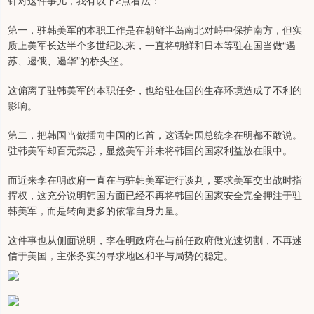
针对这件事儿，我有以下2点看法：
第一，驻韩美军的本职工作是在朝鲜半岛南北对峙中保护南方，但实
质上美军长达半个多世纪以来，一直将朝鲜和日本等驻在国当做“遏
苏、遏俄、遏华”的桥头堡。
这偏离了驻韩美军的本职任务，也给驻在国的生存环境造成了不利的
影响。
第二，把韩国当做插向中国的匕首，这话韩国总统李在明都不敢说。
驻韩美军却百无禁忌，显然美军并未将韩国的国家利益放在眼中。
而近来李在明政府一直在与驻韩美军进行谈判，要求美军交出战时指
挥权，这充分说明韩国方面已经不再将韩国的国家安全完全押注于驻
韩美军，而是转向更多的依靠自身力量。
这件事也从侧面说明，李在明政府在与前任政府做光速切割，不再迷
信于美国，主张务实的寻求地区和平与局势的稳定。