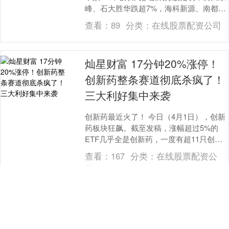
峰、石大胜华跌超7%，海科新源、南都电
源、丰元股份跌超4%。....
查看：
89
分类：
在线股票配资公司
灿星财富 17分钟20%涨停！
创新药整条赛道彻底杀疯了！
三大利好集中来袭
创新药最近火了！ 今日（4月1日），创新
药板块狂飙。截至发稿，涨幅超过5%的
ETF几乎全是创新药，一度有超11只创新
药ETF涨超7%。港股市场上，康宁杰瑞制
查看：
167
分类：
在线股票配资公
药一....
司
金港赢配资 骄成超声2025年
扣非后净利增长133.02% 半导