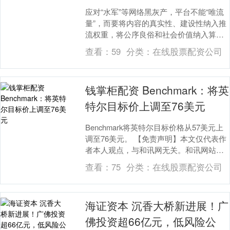
应对“水军”等网络黑灰产，平台不能“唯流
量”，而要将内容的真实性、建设性纳入推
流权重，将公序良俗和社会价值纳入算法
视野，让恶意炒作失去经济动力；应升级
查看：
59
分类：
在线股票配资公司
技术手段，....
钱掌柜配资 Benchmark：将英
特尔目标价上调至76美元
Benchmark将英特尔目标价格从57美元上
调至76美元。 【免责声明】本文仅代表作
者本人观点，与和讯网无关。和讯网站对
文中陈述、观点判断保持中立，不对所包
查看：
75
分类：
在线股票配资公司
含....
海证资本 沉香大桥新进展！广
佛投资超66亿元，低风险公