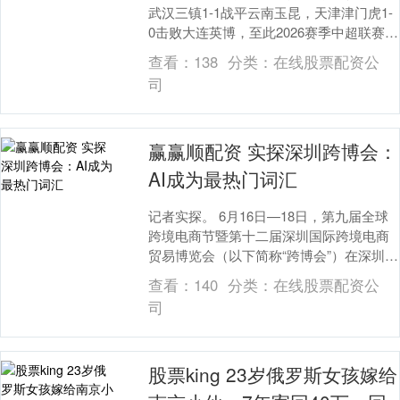
武汉三镇1-1战平云南玉昆，天津津门虎1-
0击败大连英博，至此2026赛季中超联赛半
程赛事全部落幕。本赛季联赛格局迎来....
查看：
138
分类：
在线股票配资公
司
赢赢顺配资 实探深圳跨博会：
AI成为最热门词汇
记者实探。 6月16日—18日，第九届全球
跨境电商节暨第十二届深圳国际跨境电商
贸易博览会（以下简称“跨博会”）在深圳福
田会展中心举行。证券时报记者实探发
查看：
140
分类：
在线股票配资公
现，20....
司
股票king 23岁俄罗斯女孩嫁给