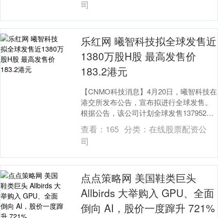
司
乐红网 曦智科技拟全球发售近
1380万股H股 最高发售价
183.2港元
【CNMO科技消息】4月20日，曦智科技在
港交所发布公告，宣布拟进行全球发售。
根据公告，该公司计划全球发售13795215
股H股。其中香港发售股份689775股....
查看：
165
分类：
在线股票配资公
司
点点策略网 美国鞋类巨头
Allbirds 大举购入 GPU、全面
倒向 AI，股价一度蹿升 721%