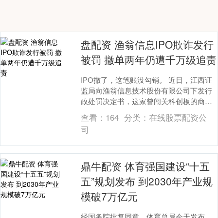
盘配资 渔翁信息IPO欺诈发行
被罚 撤单两年仍遭千万级追责
IPO撤了，这笔账没勾销。 近日，江西证
监局向渔翁信息技术股份有限公司下发行
政处罚决定书，这家曾闯关科创板的商用
密码企业，因IPO申报期间财务造假、隐
查看：
164
分类：
在线股票配资公
瞒股权代持....
司
鼎牛配资 体育强国建设“十五
五”规划发布 到2030年产业规
模破7万亿元
经国务院批复同意，体育总局今天发布