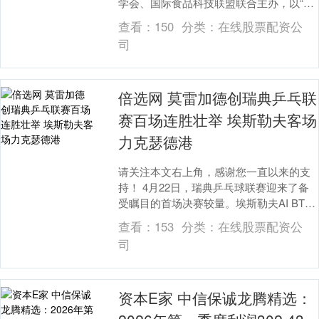
学会、国际食品科技联盟联合主办，以“融
合创新共筑食安健康新未来”为主题。大会
查看：
150
分类：
在线股票配资公
围绕国民....
司
倍选网 莫雷加德创瑞典乒乓联
赛百场连胜壮举 埃斯勒夫客场
力克瑟德港
请关注本文右上角，感谢您一直以来的支
持！ 4月22日，瑞典乒乓球联赛迎来了备
受瞩目的首场决赛较量。埃斯勒夫AI BTK
队在这场关键对决中表现出了强大的整体
查看：
153
分类：
在线股票配资公
实力，....
司
资本E家 中信保诚龙腾精选：