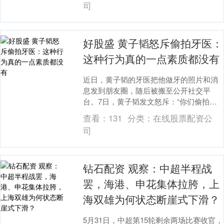
司
好股盛 黄子韬怒斥偷拍牙医：
这种行为真的一点素质都没有
近日，黄子韬的牙医把他做牙的照片和消
息发到朋友圈，随后被搬至公开社交平
台。7日，黄子韬发文怒斥：“你们偷拍
我，不经我同意发这种隐私的东西。我是
查看：
131
分类：
在线股票配资公
谁干什么的，都不重....
司
钻石配资 观察：中超半程战
罢，海港、申花集体拉胯，上
海双雄为何状态断崖式下滑？
5月31日，中超第15轮剩余两场比赛收官，