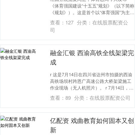
《体育强国建设“十五五”规划》（以下简称
《规划》）。这是首个以“体育强国”为主题
的国家级专项规划，对“十五五”时期加快建
查看：
127
分类：
在线股票配资公
设体育....
司
融金汇银 西渝高铁全线架梁完
成
r 这是7月14日在四川省达州市拍摄的西渝
高铁场坝村跨恩广高速公路大桥架梁施工
作业现场（无人机照片）。 r 7月14日，最
后一孔长32米、重约700吨的箱梁精准....
查看：
89
分类：
在线股票配资公司
亿配资 戏曲教育如何固本又创
新