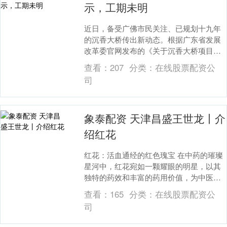
示，工期未明
近日，备受广佛市民关注、已规划十九年
的沉香大桥传出新动态。根据广东省发展
改革委官网发布的《关于沉香大桥项目可
行性研究报告审批前公示》（以下简称
查看：
207
分类：
在线股票配资公
《公示》），沉香大....
司
象泰配资 天津昌盛王世龙丨介
绍红花
红花：活血通经的红色瑰宝 在中药的璀璨
星河中，红花宛如一颗耀眼的明星，以其
独特的药效和丰富的药用价值，为中医药
学的发展贡献着重要力量。 红花，为菊科
查看：
165
分类：
在线股票配资公
植物红花的干....
司