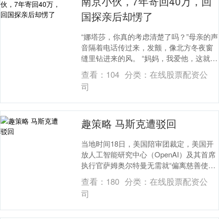
南京小伙，7年寄回40万，回
国探亲后却愣了
“娜塔莎，你真的考虑清楚了吗？”母亲的声
音隔着电话传过来，发颤，像北方冬夜窗
缝里钻进来的风。 “妈妈，我爱他，这就够
了。”娜塔莎站在南京出租屋的窗前，看着
查看：
104
分类：
在线股票配资公
楼下昏....
司
趣策略 马斯克遭驳回
当地时间18日，美国陪审团裁定，美国开
放人工智能研究中心（OpenAI）及其首席
执行官萨姆奥尔特曼无需就“偏离慈善使
命”一事对埃隆马斯克承担责任，原因是马
查看：
180
分类：
在线股票配资公
斯克提....
司