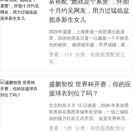
富裕配 “她就是个累赘”，怀胎
十月约见网友，用力过猛临盆
扼杀新生女儿
2020年盛夏，上海青浦一间普通出租屋
里，25岁的周某日复一日藏着一个不能见
光的秘密。 她原籍安徽，早早成婚，家中
已有孩子，平淡无味的婚姻生活让她心生
查看：
113
分类：
在线股票配资公
倦怠，常年....
司
盛鹏智投 世界杯开赛，你的应
援球衣到位了吗？
北京时间 6 月 12 日凌晨，2026 年美加墨
世界杯在墨西哥城率先登场，一场三城联
动的接力狂欢正式开启。 这是世界杯历史
上首次由墨西哥、加拿大与美国三国联
查看：
125
分类：
在线股票配资公
合....