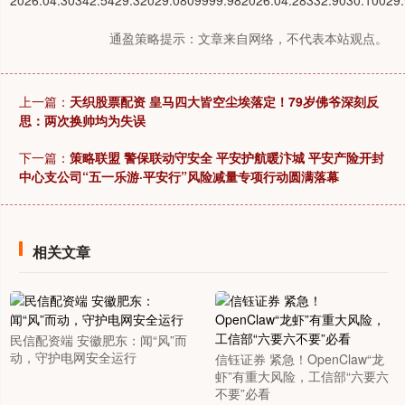
2026.04.30342.5429.32029.0809999.982026.04.28332.9030.10029
通盈策略提示：文章来自网络，不代表本站观点。
上一篇：
天织股票配资 皇马四大皆空尘埃落定！79岁佛爷深刻反
思：两次换帅均为失误
下一篇：
策略联盟 警保联动守安全 平安护航暖汴城 平安产险开封
中心支公司“五一乐游·平安行”风险减量专项行动圆满落幕
相关文章
民信配资端 安徽肥东：闻“风”而
动，守护电网安全运行
信钰证券 紧急！OpenClaw“龙
虾”有重大风险，工信部“六要六
不要”必看