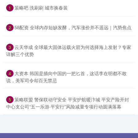
​策略吧 洗刷刷 城市换春装
1
​58配资 全球内存短缺发酵，汽车涨价并不遥远｜汽势焦点
2
​云天华成 全球最大固体运载火箭为何选择海上发射？专家
3
详解三个优势
​大资本 韩国是插向中国的一把匕首，这话李在明都不敢
4
说，美军司令却百无禁忌
​策略联盟 警保联动守安全 平安护航暖汴城 平安产险开封
5
中心支公司“五一乐游·平安行”风险减量专项行动圆满落幕