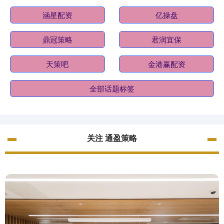
涵星配资
亿操盘
鼎冠策略
君润宜保
天策吧
金港赢配资
全部话题标签
关注 通盈策略