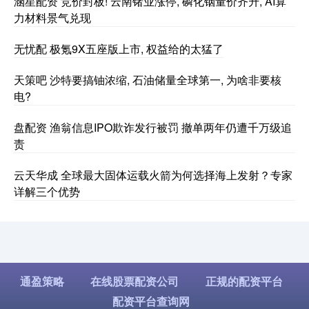
涵星配资 竞价封板! 云南锗业涨停, 磷化铟量价齐升, AI算
力材料景气兑现
无忧配 极氪9X五座版上市, 权益给的太猛了
天策吧 沙特要搞铀浓缩, 石油储量全球第一, 为啥非要核
电?
盘配资 渔翁信息IPO欺诈发行被罚 撤单两年仍遭千万级追
责
云天华成 全球最大固体运载火箭为何选择海上发射？专家
详解三个优势
通盈策略
在线股票配资公司
正规的配资平台
配资平台查询网