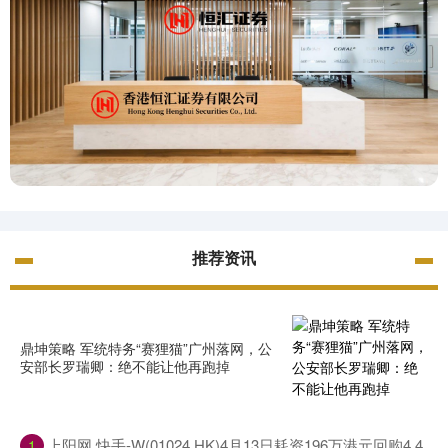
推荐资讯
鼎坤策略 军统特务“赛狸猫”广州落网，公
安部长罗瑞卿：绝不能让他再跑掉
上阳网 快手-W(01024.HK)4月13日耗资196万港元回购4.4
1