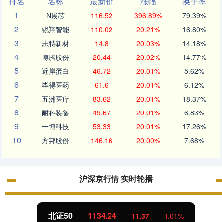
排名
名称
最新价
涨幅
换手率
1
N展芯
116.52
396.89%
79.39%
2
锐翔智能
110.02
20.21%
16.80%
3
志特新材
14.8
20.03%
14.18%
4
博腾股份
20.44
20.02%
14.77%
5
近岸蛋白
46.72
20.01%
5.62%
6
毕得医药
61.6
20.01%
6.12%
7
五洲医疗
83.62
20.01%
18.37%
8
耐科装备
49.67
20.01%
6.83%
9
一博科技
53.33
20.01%
17.26%
10
方邦股份
146.16
20.00%
7.68%
沪深京行情 实时轮播
北证50
1134.24
11.37
1.01%