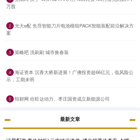
万股
光大e配 先导智能刀片电池模组PACK智能装配前沿解决方
2
案
策略吧 洗刷刷 城市换春装
3
海证资本 沉香大桥新进展！广佛投资超66亿元，低风险公
4
示，工期未明
恒财网 欣旺达动力、枣庄国资成立新能源公司
5
最新文章