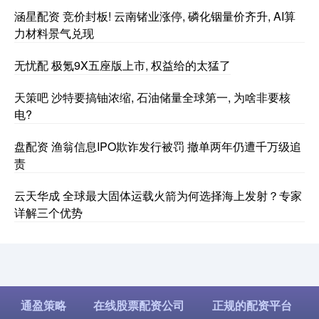
涵星配资 竞价封板! 云南锗业涨停, 磷化铟量价齐升, AI算
力材料景气兑现
无忧配 极氪9X五座版上市, 权益给的太猛了
天策吧 沙特要搞铀浓缩, 石油储量全球第一, 为啥非要核
电?
盘配资 渔翁信息IPO欺诈发行被罚 撤单两年仍遭千万级追
责
云天华成 全球最大固体运载火箭为何选择海上发射？专家
详解三个优势
通盈策略
在线股票配资公司
正规的配资平台