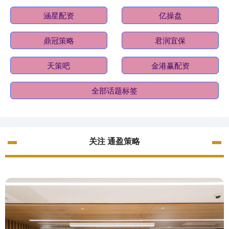
涵星配资
亿操盘
鼎冠策略
君润宜保
天策吧
金港赢配资
全部话题标签
关注 通盈策略