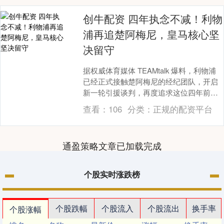
创牛配资 四年执念不减！利物
浦再追楚阿梅尼，皇马核心坚
决留守
据权威体育媒体 TEAMtalk 爆料，利物浦
已经正式接触楚阿梅尼的经纪团队，开启
新一轮引援谈判，再度追求这位四年前遗
憾错失的皇马中场强援。早于 2022 年
查看：
106
分类：
正规的配资平台
转....
通盈策略文章已加载完成
个股实时涨跌榜
个股跌幅
个股流入
个股流出
换手率
个股涨幅