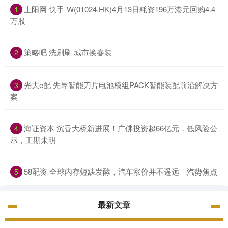
上阳网 快手-W(01024.HK)4月13日耗资196万港元回购4.4
1
万股
策略吧 洗刷刷 城市换春装
2
光大e配 先导智能刀片电池模组PACK智能装配前沿解决方
3
案
海证资本 沉香大桥新进展！广佛投资超66亿元，低风险公
4
示，工期未明
58配资 全球内存短缺发酵，汽车涨价并不遥远｜汽势焦点
5
最新文章