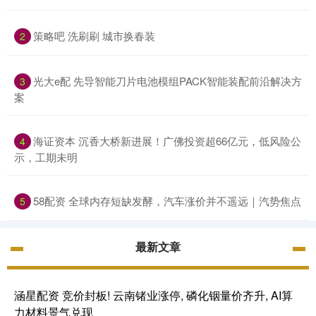
策略吧 洗刷刷 城市换春装
2
光大e配 先导智能刀片电池模组PACK智能装配前沿解决方
3
案
海证资本 沉香大桥新进展！广佛投资超66亿元，低风险公
4
示，工期未明
58配资 全球内存短缺发酵，汽车涨价并不遥远｜汽势焦点
5
最新文章
涵星配资 竞价封板! 云南锗业涨停, 磷化铟量价齐升, AI算
力材料景气兑现