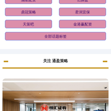
鼎冠策略
君润宜保
天策吧
金港赢配资
全部话题标签
关注 通盈策略