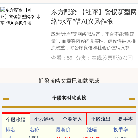
东方配资 【社评】警惕新型网
络“水军”借AI兴风作浪
应对“水军”等网络黑灰产，平台不能“唯流
量”，而要将内容的真实性、建设性纳入推
流权重，将公序良俗和社会价值纳入算法
视野，让恶意炒作失去经济动力；应升级
查看：
59
分类：
在线股票配资公司
技术手段，....
通盈策略文章已加载完成
个股实时涨跌榜
个股跌幅
个股流入
个股流出
换手率
个股涨幅
排名
名称
最新价
涨幅
换手率
1