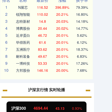
排名
名称
最新价
涨幅
换手率
1
N展芯
116.52
396.89%
79.39%
2
锐翔智能
110.02
20.21%
16.80%
3
志特新材
14.8
20.03%
14.18%
4
博腾股份
20.44
20.02%
14.77%
5
近岸蛋白
46.72
20.01%
5.62%
6
毕得医药
61.6
20.01%
6.12%
7
五洲医疗
83.62
20.01%
18.37%
8
耐科装备
49.67
20.01%
6.83%
9
一博科技
53.33
20.01%
17.26%
10
方邦股份
146.16
20.00%
7.68%
沪深京行情 实时轮播
沪深300
4694.44
北证5
43.13
0.93%