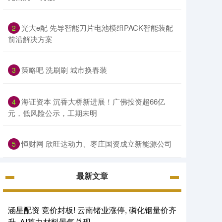
光大e配 先导智能刀片电池模组PACK智能装配
2
前沿解决方案
策略吧 洗刷刷 城市换春装
3
海证资本 沉香大桥新进展！广佛投资超66亿
4
元，低风险公示，工期未明
恒财网 欣旺达动力、枣庄国资成立新能源公司
5
最新文章
涵星配资 竞价封板! 云南锗业涨停, 磷化铟量价齐
升, AI算力材料景气兑现