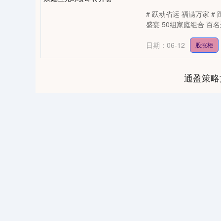
# 跃动省运 福满万家 
盛宴 50组家庭组合 百名运
日期：06-12
股涨柜
通盈策略
0
上证指数
3940.04
164.40
2.13%
39.68