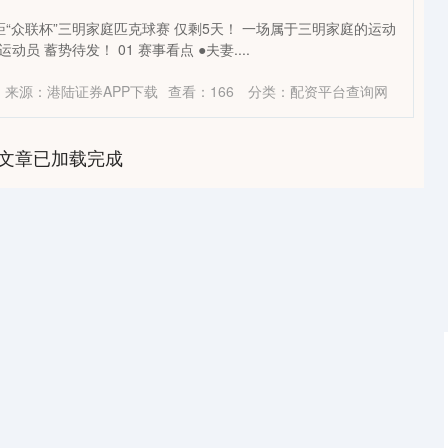
# 距“众联杯”三明家庭匹克球赛 仅剩5天！ 一场属于三明家庭的运动
动员 蓄势待发！ 01 赛事看点 ●夫妻....
来源：港陆证券APP下载
查看：
166
分类：
配资平台查询网
文章已加载完成
深证成指
14311.01
1.02%
200.89
1.42%