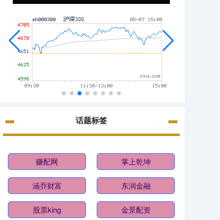
话题标签
赚配网
掌上乾坤
涵乔财富
东润金融
股票king
金景配资