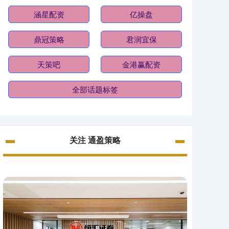
涵星配资
亿操盘
鼎冠策略
君润宜保
天策吧
金港赢配资
全部话题标签
关注 通盈策略