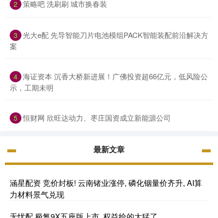
策略吧 洗刷刷 城市换春装
2
光大e配 先导智能刀片电池模组PACK智能装配前沿解决方
3
案
海证资本 沉香大桥新进展！广佛投资超66亿元，低风险公
4
示，工期未明
恒财网 欣旺达动力、枣庄国资成立新能源公司
5
最新文章
涵星配资 竞价封板! 云南锗业涨停, 磷化铟量价齐升, AI算
力材料景气兑现
无忧配 极氪9X五座版上市, 权益给的太猛了