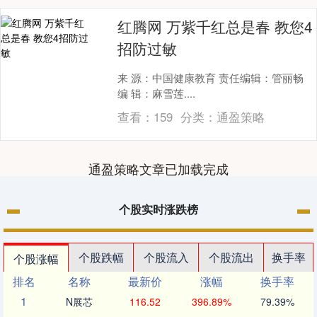
红腾网 万紫千红总是春 教您4
招防过敏
来 源：中国健康教育 责任编辑：管丽畅
编 辑：麻雪莲....
查看：
159
分类：
通盈策略
通盈策略文章已加载完成
个股实时涨跌榜
个股跌幅
个股流入
个股流出
换手率
个股涨幅
排名
名称
最新价
涨幅
换手率
1
N展芯
116.52
396.89%
79.39%