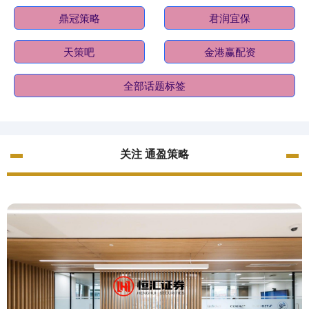
鼎冠策略
君润宜保
天策吧
金港赢配资
全部话题标签
关注 通盈策略