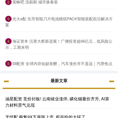
策略吧 洗刷刷 城市换春装
2
光大e配 先导智能刀片电池模组PACK智能装配前沿解决方
3
案
海证资本 沉香大桥新进展！广佛投资超66亿元，低风险公
4
示，工期未明
58配资 全球内存短缺发酵，汽车涨价并不遥远｜汽势焦点
5
最新文章
涵星配资 竞价封板! 云南锗业涨停, 磷化铟量价齐升, AI算
力材料景气兑现
无忧配 极氪9X五座版上市, 权益给的太猛了