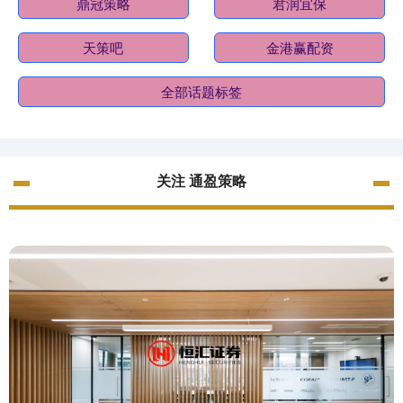
鼎冠策略
君润宜保
天策吧
金港赢配资
全部话题标签
关注 通盈策略