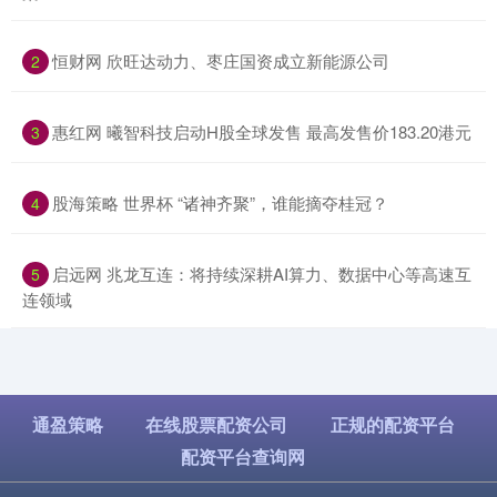
​恒财网 欣旺达动力、枣庄国资成立新能源公司
2
​惠红网 曦智科技启动H股全球发售 最高发售价183.20港元
3
​股海策略 世界杯 “诸神齐聚”，谁能摘夺桂冠？
4
​启远网 兆龙互连：将持续深耕AI算力、数据中心等高速互
5
连领域
通盈策略
在线股票配资公司
正规的配资平台
配资平台查询网