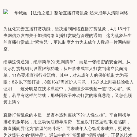
为优化完善直播打赏功能，坚决遏制网络直播打赏乱象，4月13日中
央网信办发布关于加强网络直播打赏规范管理的通知，这为乱象丛生
的直播打赏戴上“紧箍咒”，更以制度之力为未成年人撑起一片网络晴
空。
细读这份通知，绝非简单的“规则清单”，而是一张细密的安全网。从
明示打赏规则到设置限额功能，从严禁未成年人打赏到建立负面清
单，11条要求直指行业沉疴。其中，对未成年人的保护机制尤为亮
眼：8岁以下禁打赏，8至16岁需监护人同意，16岁以上则要核验收入
证明——这分明是在技术洪流中，为懵懂少年筑起一道“防火墙”。试
想，若早有这样的防线，那些因孩子冲动打赏的家庭悲剧，又怎会频
频上演？
直播打赏乱象的本质，是资本逐利裹挟下的“人性失控”。平台用榜单
排名刺激攀比，用互动玩法诱导消费，甚至以“打赏返现”制造陷阱，
将直播间异化为“欲望的角斗场”。而未成年人心智尚未成熟，更易沦
为这场狂欢的“牺牲品”。通知中的“打赏限额”“提醒功能”，正是以技术