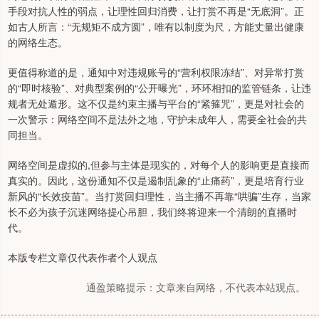
手段对抗人性的弱点，让理性回归消费，让打赏不再是“无底洞”。正
如古人所言：“无规矩不成方圆”，唯有以制度为尺，方能丈量出健康
的网络生态。
更值得称道的是，通知中对违规账号的“营利权限冻结”、对异常打赏
的“即时核验”、对典型案例的“公开曝光”，环环相扣的监管链条，让违
规者无处遁形。这不仅是约束主播与平台的“紧箍咒”，更是对社会的
一次警示：网络空间不是法外之地，守护未成年人，需要全社会的共
同担当。
网络空间是虚拟的,但参与主体是现实的，对每个人的影响更是直接而
真实的。因此，这份通知不仅是遏制乱象的“止痛药”，更是培育行业
新风的“长效疫苗”。当打赏回归理性，当主播不再靠“哄骗”生存，当家
长不必为孩子沉迷网络提心吊胆，我们终将迎来一个清朗的直播时
代。
本版专栏文章仅代表作者个人观点
通盈策略提示：文章来自网络，不代表本站观点。