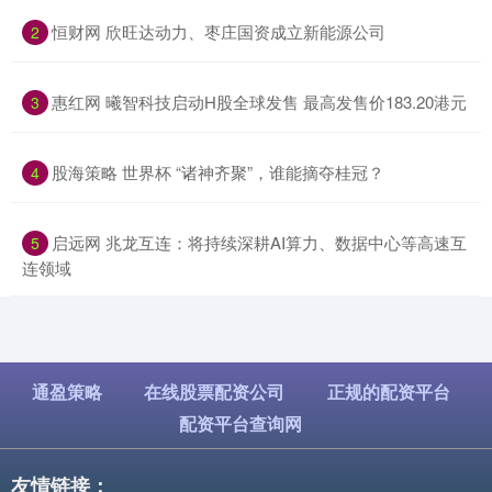
​恒财网 欣旺达动力、枣庄国资成立新能源公司
2
​惠红网 曦智科技启动H股全球发售 最高发售价183.20港元
3
​股海策略 世界杯 “诸神齐聚”，谁能摘夺桂冠？
4
​启远网 兆龙互连：将持续深耕AI算力、数据中心等高速互
5
连领域
通盈策略
在线股票配资公司
正规的配资平台
配资平台查询网
友情链接：