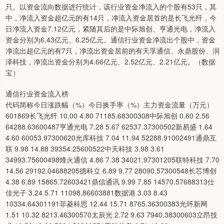
只。以资金流向数据进行统计，该行业资金净流入的个股有53只，其
中，净流入资金超亿元的有14只，净流入资金居首的是长飞光纤，今
日净流入资金7.12亿元，紧随其后的是中际旭创、亨通光电，净流入
资金分别为6.43亿元、6.25亿元。通信行业资金净流出个股中，资金
净流出超亿元的有7只，净流出资金居前的有天孚通信、永鼎股份、润
泽科技，净流出资金分别为4.66亿元、2.52亿元、2.21亿元。（数据
宝）
通信行业资金流入榜
代码简称今日涨跌幅（%）今日换手率（%）主力资金流量（万元）
601869长飞光纤 10.00 4.80 71185.68300308中际旭创 0.60 2.56
64288.63600487亨通光电 7.28 5.67 62537.37300502新易盛 1.64
4.60 60053.97300620光库科技 7.04 11.94 52288.91002491通鼎互
联 9.98 14.88 39354.25600522中天科技 3.98 3.61
34993.75600498烽火通信 4.86 7.38 34021.97301205联特科技 7.70
14.56 29192.04688205德科立 6.89 9.77 28090.57300548长芯博创
4.38 6.89 15865.72603421鼎信通讯 9.99 7.85 14570.57688313仕
佳光子 3.24 5.71 11098.86603881数据港 3.03 8.43
10334.64301191菲菱科思 12.44 15.71 8765.36300383光环新网
1.51 10.32 8213.46300570太辰光 2.72 9.63 7940.38300603立昂技