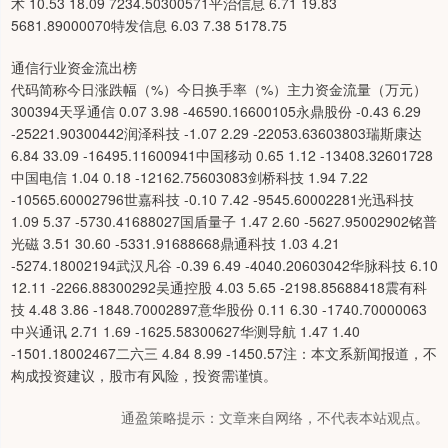
术 10.53 18.09 7234.50300571平治信息 6.71 19.83
5681.89000070特发信息 6.03 7.38 5178.75
通信行业资金流出榜
代码简称今日涨跌幅（%）今日换手率（%）主力资金流量（万元）
300394天孚通信 0.07 3.98 -46590.16600105永鼎股份 -0.43 6.29
-25221.90300442润泽科技 -1.07 2.29 -22053.63603803瑞斯康达
6.84 33.09 -16495.11600941中国移动 0.65 1.12 -13408.32601728
中国电信 1.04 0.18 -12162.75603083剑桥科技 1.94 7.22
-10565.60002796世嘉科技 -0.10 7.42 -9545.60002281光迅科技
1.09 5.37 -5730.41688027国盾量子 1.47 2.60 -5627.95002902铭普
光磁 3.51 30.60 -5331.91688668鼎通科技 1.03 4.21
-5274.18002194武汉凡谷 -0.39 6.49 -4040.20603042华脉科技 6.10
12.11 -2266.88300292吴通控股 4.03 5.65 -2198.85688418震有科
技 4.48 3.86 -1848.70002897意华股份 0.11 6.30 -1740.70000063
中兴通讯 2.71 1.69 -1625.58300627华测导航 1.47 1.40
-1501.18002467二六三 4.84 8.99 -1450.57注：本文系新闻报道，不
构成投资建议，股市有风险，投资需谨慎。
通盈策略提示：文章来自网络，不代表本站观点。