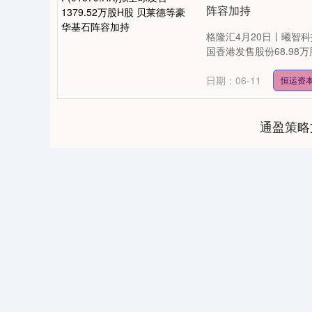
阵容加持
格隆汇4月20日丨曦智科技
国香港发售股份68.98万股
日期：06-11
恒运资
通盈策略
0
上证指数
3900.35
-1.00
-0.01%
21.92