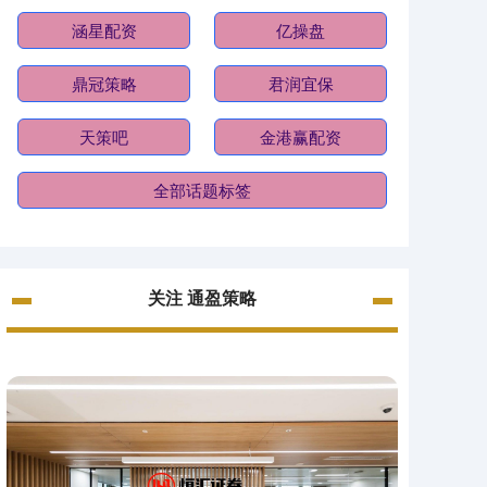
涵星配资
亿操盘
鼎冠策略
君润宜保
天策吧
金港赢配资
全部话题标签
关注 通盈策略