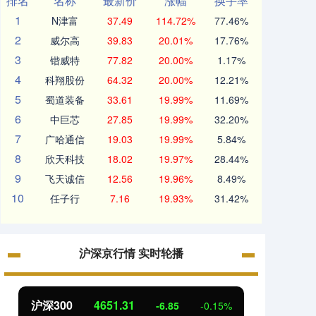
排名
名称
最新价
涨幅
换手率
1
N津富
37.49
114.72%
77.46%
2
威尔高
39.83
20.01%
17.76%
3
锴威特
77.82
20.00%
1.17%
4
科翔股份
64.32
20.00%
12.21%
5
蜀道装备
33.61
19.99%
11.69%
6
中巨芯
27.85
19.99%
32.20%
7
广哈通信
19.03
19.99%
5.84%
8
欣天科技
18.02
19.97%
28.44%
9
飞天诚信
12.56
19.96%
8.49%
10
任子行
7.16
19.93%
31.42%
沪深京行情 实时轮播
沪深300
4651.31
北证
-6.85
-0.15%