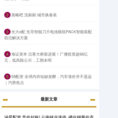
策略吧 洗刷刷 城市换春装
2
光大e配 先导智能刀片电池模组PACK智能装配
3
前沿解决方案
海证资本 沉香大桥新进展！广佛投资超66亿
4
元，低风险公示，工期未明
58配资 全球内存短缺发酵，汽车涨价并不遥远
5
｜汽势焦点
最新文章
涵星配资 竞价封板! 云南锗业涨停, 磷化铟量价齐