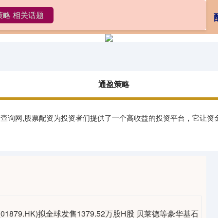
策略 相关话题
盈策略
在线股票配资公司
正规的配资平台
通盈策略
平台查询网,股票配资为投资者们提供了一个高收益的投资平台，它让
01879.HK)拟全球发售1379.52万股H股 贝莱德等豪华基石