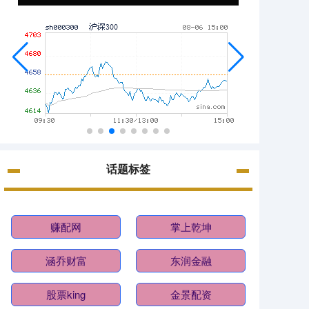
话题标签
赚配网
掌上乾坤
涵乔财富
东润金融
股票king
金景配资