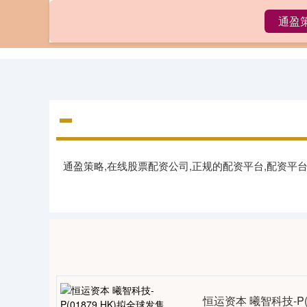
通盈
首页
通
通盈策略,在线股票配资公司,正规的配资平台,配资
恒运资本 曦智科技-P(