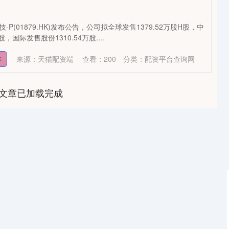
-P(01879.HK)发布公告，公司拟全球发售1379.52万股H股，中
，国际发售股份1310.54万股....
来源：天猫配资端
查看：
200
分类：
配资平台查询网
本
文章已加载完成
深证成指
14110.12
0.57%
-34.08
-0.24%