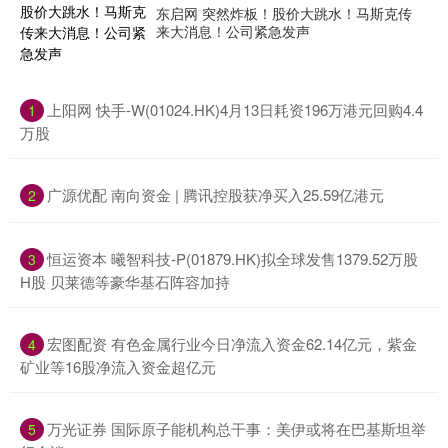
东启网 突然炸板！股价大跳水！马斯克传
来大消息！公司紧急发声
​上阳网 快手-W(01024.HK)4月13日耗资196万港元回购4.4
1
万股
​广源优配 南向资金 | 腾讯控股获净买入25.59亿港元
2
​恒运资本 曦智科技-P(01879.HK)拟全球发售1379.52万股
3
H股 贝莱德等豪华基石阵容加持
​宏图配资 有色金属行业今日净流入资金62.14亿元，紫金
4
矿业等16股净流入资金超亿元
​万光证券 国际原子能机构总干事：美伊或将在巴基斯坦举
5