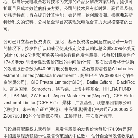
心、以自研光电混合芯片技术为支撑的产品及解决方案组合，提供可
扩展且具成本效益的解决方案。公司的技术具有低时延、高通量及低
功耗等特点，旨在提升计算性能，掀起新一轮创新浪潮。根据弗若斯
特沙利文的资料，公司是全球首家实现光电混合算力大规模部署的公
司。
公司已订立基石投资协议，据此，基石投资者已同意在满足若干条件
的情况下，按发售价认购或促使其指定实体认购以总金额2.099亿美元
(或约16.442亿港元)可购买的相关数目的发售股份。按每股H股发售价
174.9港元(即指示性发售价范围的中间价)计算，基石投资者将予认购
的发售股份总数为940.05万股发售股份。基石投资者包括Alibaba Inv
estment Limited(“Alibaba Investment”，阿里巴巴-W(09988.HK)的全
资附属公司)、GIC Private Limited(“GIC”)、Baillie Gifford、BlackRoc
k、富达国际、Schroders、淡马锡、上海中移基金、HHLRA FUND
S、UBS AM、3W Fund、Aspex Master Fund(“Aspex”)、CPE Fir In
vestment Limited(“CPE Fir”)、景林、广发基金、联想集团有限公司
(“联想”)、未来资产证券(香港)、中兴通讯(香港)(中兴通讯(000063.S
Z/00763.HK)的全资附属公司)、工银理财、平安资产管理。
假设超额配股权未获行使，且发售股份的发售价为每股174.9港元(即
本招股章程所载指示性发售价范围的中位数)，估计自全球发售收取的