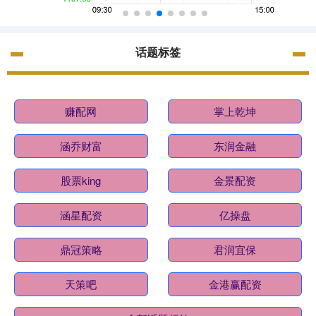
话题标签
赚配网
掌上乾坤
涵乔财富
东润金融
股票king
金景配资
涵星配资
亿操盘
鼎冠策略
君润宜保
天策吧
金港赢配资