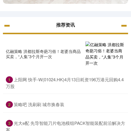
推荐资讯
亿融策略 洪都拉斯奇葩习俗！老婆当商品
买卖，“人集”3个月开一次
上阳网 快手-W(01024.HK)4月13日耗资196万港元回购4.4
1
万股
策略吧 洗刷刷 城市换春装
2
光大e配 先导智能刀片电池模组PACK智能装配前沿解决方
3
案