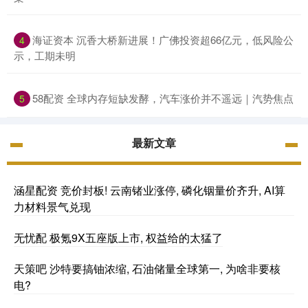
海证资本 沉香大桥新进展！广佛投资超66亿元，低风险公
4
示，工期未明
58配资 全球内存短缺发酵，汽车涨价并不遥远｜汽势焦点
5
最新文章
涵星配资 竞价封板! 云南锗业涨停, 磷化铟量价齐升, AI算
力材料景气兑现
无忧配 极氪9X五座版上市, 权益给的太猛了
天策吧 沙特要搞铀浓缩, 石油储量全球第一, 为啥非要核
电?