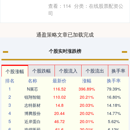
国民经济和社会发展第十五个五年规划纲
查看：
114
分类：
在线股票配资公
要....
司
通盈策略文章已加载完成
个股实时涨跌榜
个股跌幅
个股流入
个股流出
换手率
个股涨幅
排名
名称
最新价
涨幅
换手率
1
N展芯
116.52
396.89%
79.39%
2
锐翔智能
110.02
20.21%
16.80%
3
志特新材
14.8
20.03%
14.18%
4
博腾股份
20.44
20.02%
14.77%
5
近岸蛋白
46.72
20.01%
5.62%
6
毕得医药
61.6
20.01%
6.12%