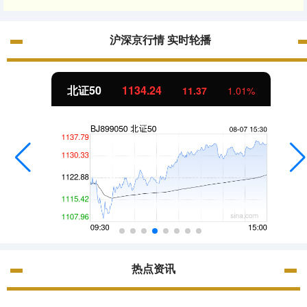
沪深京行情 实时轮播
北证50
1134.24
11.37
1.01%
热点资讯