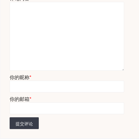
你的昵称
*
你的邮箱
*
提交评论