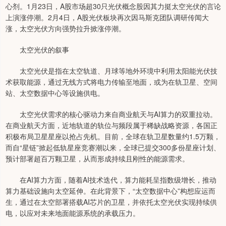
心剂。1月23日，A股市场超30只光伏概念股因其力挺太空光伏的言论
上演涨停潮。2月4日，A股光伏板块再次因马斯克团队调研传闻大
涨，太空光伏方向强势拉升掀涨停潮。
太空光伏的叙事
太空光伏是指在太空轨道、月球等地外环境中利用太阳能光伏技
术获取能源，通过无线方式将电力传输至地面，或为在轨卫星、空间
站、太空数据中心等设施供电。
太空光伏需求的核心驱动力来自商业航天与AI算力的双重拉动。
在商业航天方面，近地轨道的轨位与频段属于稀缺战略资源，各国正
积极布局卫星星座以抢占先机。目前，全球在轨卫星数量约1.5万颗，
而自“星链”掀起低轨星座竞赛潮以来，全球已提交300多份星座计划、
预计部署超百万颗卫星，从而形成持续且刚性的能源需求。
在AI算力方面，随着AI技术迭代，算力能耗呈指数级增长，推动
算力基础设施向太空延伸。在此背景下，“太空数据中心”构想应运而
生，通过在太空部署搭载AI芯片的卫星，并依托太空光伏实现持续供
电，以应对未来地面能源系统的承载压力。