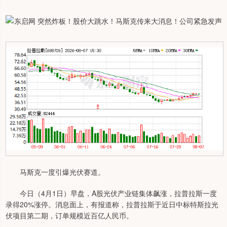
马斯克一度引爆光伏赛道。
今日（4月1日）早盘，A股光伏产业链集体飙涨，拉普拉斯一度
录得20%涨停。消息面上，有报道称，拉普拉斯于近日中标特斯拉光
伏项目第二期，订单规模近百亿人民币。