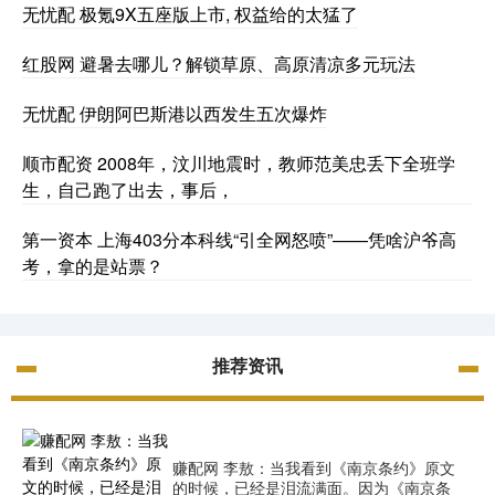
无忧配 极氪9X五座版上市, 权益给的太猛了
红股网 避暑去哪儿？解锁草原、高原清凉多元玩法
无忧配 伊朗阿巴斯港以西发生五次爆炸
顺市配资 2008年，汶川地震时，教师范美忠丢下全班学
生，自己跑了出去，事后，
第一资本 上海403分本科线“引全网怒喷”——凭啥沪爷高
考，拿的是站票？
推荐资讯
赚配网 李敖：当我看到《南京条约》原文
的时候，已经是泪流满面。因为《南京条