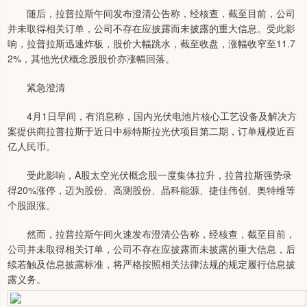
随后，拉普拉斯午间发布澄清公告称，经核查，截至目前，公司
并未取得相关订单，公司不存在应披露而未披露的重大信息。受此影
响，拉普拉斯迅速炸板，股价大幅跳水，截至收盘，涨幅收窄至11.7
2%，其他光伏概念股股价亦涨幅回落。
紧急澄清
4月1日早间，有消息称，国内光伏电池片核心工艺设备及解决方
案提供商拉普拉斯于近日中标特斯拉光伏项目第二期，订单规模近百
亿人民币。
受此影响，A股太空光伏概念股一度集体拉升，拉普拉斯强势录
得20%涨停，迈为股份、高测股份、晶科能源、捷佳伟创、奥特维等
个股跟涨。
然而，拉普拉斯午间火速发布澄清公告称，经核查，截至目前，
公司并未取得相关订单，公司不存在应披露而未披露的重大信息，后
续若触及信息披露标准，将严格按照相关法律法规的规定履行信息披
露义务。