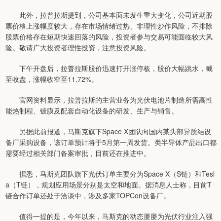
此外，拉普拉斯提到，公司基本面未发生重大变化，公司近期股
票价格上涨幅度较大，存在市场情绪过热、非理性炒作风险，不排除
股票价格存在短期快速回落的风险，投资者参与交易可能面临较大风
险。敬请广大投资者理性投资，注意投资风险。
下午开盘后，拉普拉斯股价迅速打开涨停板，股价大幅跳水，截
至收盘，涨幅收窄至11.72%。
官网资料显示，拉普拉斯的主营业务为光伏电池片制造所需高性
能热制程、镀膜及配套自动化设备的研发、生产与销售。
另据此前报道，马斯克旗下Space X团队向国内某头部异质结设
备厂采购设备，该订单预计将于5月第一周发货。类半导体产品出口都
需要经过相关部门备案审批，目前还在推进中。
据悉，马斯克团队旗下光伏订单主要分为Space X（S链）和Tesl
a（T链），规划应用场景分别是太空和地面。据消息人士称，目前T
链合作订单还处于洽谈中，涉及多家TOPCon设备厂。
值得一提的是，今年以来，马斯克的动态屡屡为光伏行业注入强