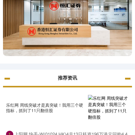
推荐资讯
乐红网 周线突破才是真突破！我用三个硬
指标，抓到了11只翻倍股
上阳网 快手-W(01024.HK)4月13日耗资196万港元回购4.4
1