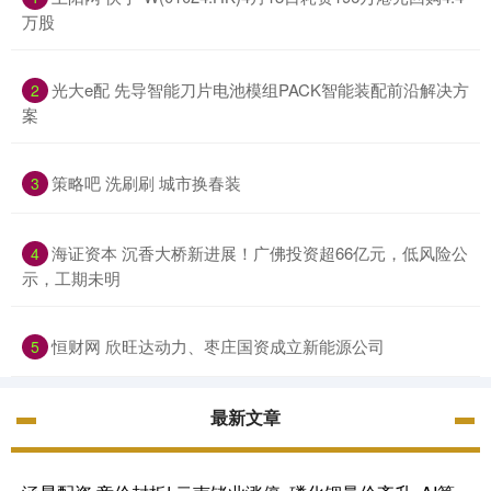
万股
光大e配 先导智能刀片电池模组PACK智能装配前沿解决方
2
案
策略吧 洗刷刷 城市换春装
3
海证资本 沉香大桥新进展！广佛投资超66亿元，低风险公
4
示，工期未明
恒财网 欣旺达动力、枣庄国资成立新能源公司
5
最新文章