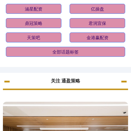
涵星配资
亿操盘
鼎冠策略
君润宜保
天策吧
金港赢配资
全部话题标签
关注 通盈策略