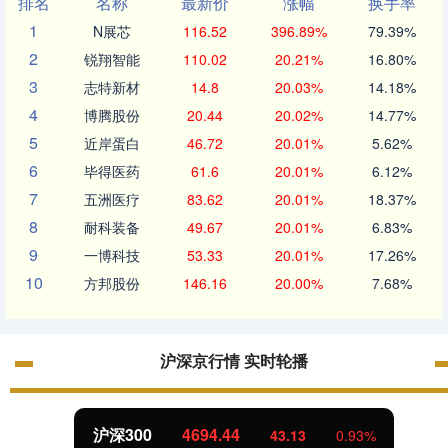
排名
名称
最新价
涨幅
换手率
1
N展芯
116.52
396.89%
79.39%
2
锐翔智能
110.02
20.21%
16.80%
3
志特新材
14.8
20.03%
14.18%
4
博腾股份
20.44
20.02%
14.77%
5
近岸蛋白
46.72
20.01%
5.62%
6
毕得医药
61.6
20.01%
6.12%
7
五洲医疗
83.62
20.01%
18.37%
8
耐科装备
49.67
20.01%
6.83%
9
一博科技
53.33
20.01%
17.26%
10
方邦股份
146.16
20.00%
7.68%
沪深京行情 实时轮播
沪深300
4694.44
43.13
0.93%