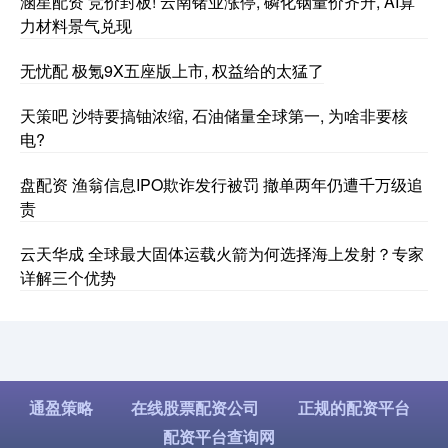
涵星配资 竞价封板! 云南锗业涨停, 磷化铟量价齐升, AI算
力材料景气兑现
无忧配 极氪9X五座版上市, 权益给的太猛了
天策吧 沙特要搞铀浓缩, 石油储量全球第一, 为啥非要核
电?
盘配资 渔翁信息IPO欺诈发行被罚 撤单两年仍遭千万级追
责
云天华成 全球最大固体运载火箭为何选择海上发射？专家
详解三个优势
通盈策略
在线股票配资公司
正规的配资平台
配资平台查询网